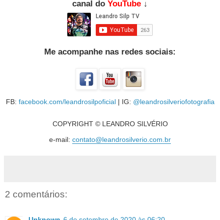
canal do
YouTube
↓
Me acompanhe nas redes sociais:
FB:
facebook.com/leandrosilpoficial
| IG:
@leandrosilveriofotografia
COPYRIGHT © LEANDRO SILVÉRIO
e-mail:
contato@leandrosilverio.com.br
2 comentários:
Unknown
6 de setembro de 2020 às 06:20