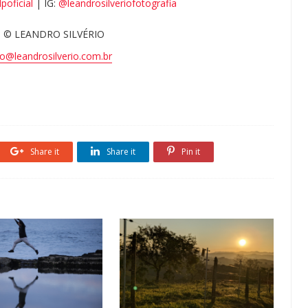
poficial
| IG:
@leandrosilveriofotografia
 © LEANDRO SILVÉRIO
o@leandrosilverio.com.br
Share it
Share it
Pin it