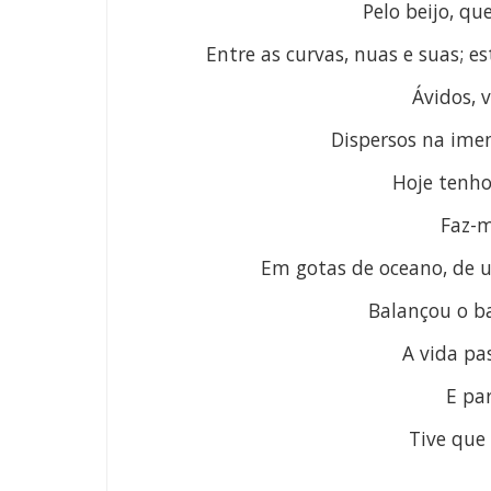
Pelo beijo, qu
Entre as curvas, nuas e suas; e
Ávidos, 
Dispersos na ime
Hoje tenh
Faz-m
Em gotas de oceano, d
e 
Balançou o ba
A vida pa
E pa
Tive que