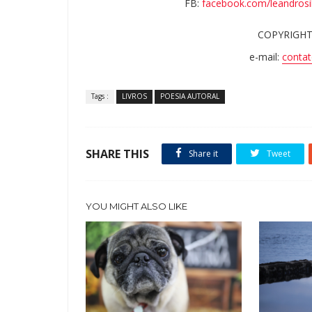
FB:
facebook.com/leandrosil
COPYRIGHT
e-mail:
contat
Tags :
LIVROS
POESIA AUTORAL
SHARE THIS
Share it
Tweet
YOU MIGHT ALSO LIKE