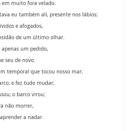
e em muito fora velado.
stava eu também ali, presente nos lábios;
vividos e afogados,
nsidão de um último olhar.
o apenas um pedido,
e seu de novo.
um temporal que tocou nosso mar;
rco; e fez
tudo mudar;
ssou;
o barco virou;
ra não morrer,
 aprender a nadar.