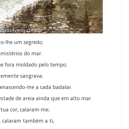
to-lhe um segredo;
 mistérios do mar.
que fora moldado pelo tempo;
temente sangrava;
renascendo-me a cada badalar.
estade de areia ainda que em alto mar.
 tua cor, calaram-me;
 c
alaram também a ti,