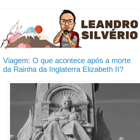
Viagem: O que acontece após a morte
da Rainha da Inglaterra Elizabeth II?