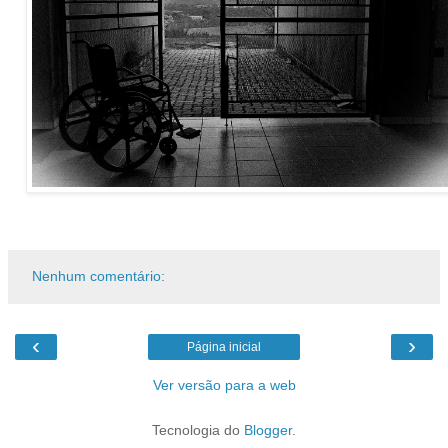
Nenhum comentário:
‹
›
Página inicial
Ver versão para a web
Tecnologia do
Blogger
.