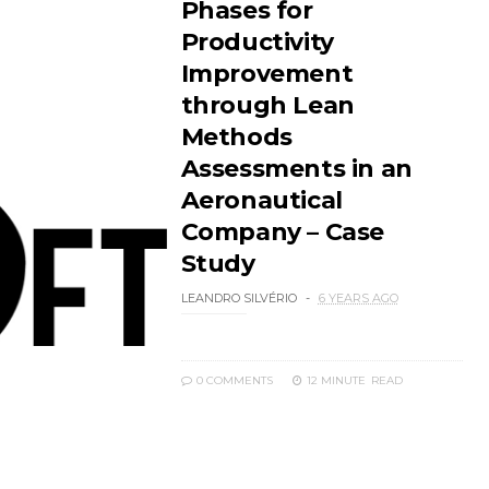
Phases for
Productivity
Improvement
through Lean
Methods
Assessments in an
Aeronautical
Company – Case
Study
LEANDRO SILVÉRIO
6 YEARS AGO
0 COMMENTS
12 MINUTE
READ