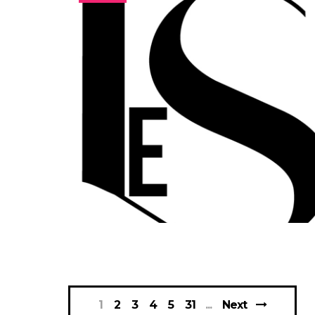
1
2
3
4
5
31
Next