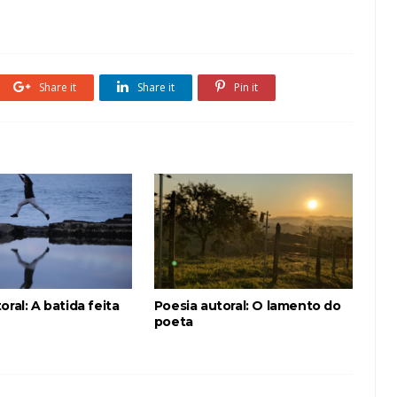
Share it
Share it
Pin it
oral: A batida feita
Poesia autoral: O lamento do
poeta