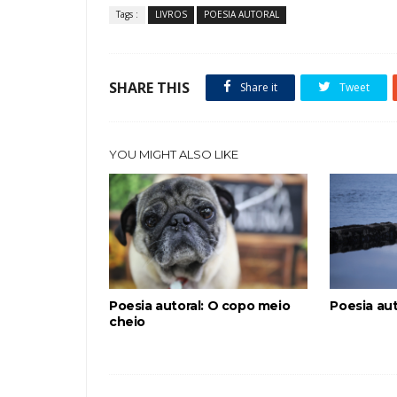
Tags :
LIVROS
POESIA AUTORAL
SHARE THIS
Share it
Tweet
YOU MIGHT ALSO LIKE
Poesia autoral: O copo meio
Poesia aut
cheio