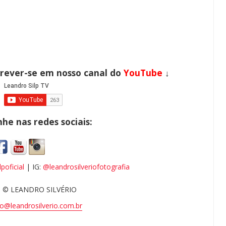
crever-se em nosso canal do
YouTube
↓
e nas redes sociais:
poficial
| IG:
@leandrosilveriofotografia
 © LEANDRO SILVÉRIO
o@leandrosilverio.com.br