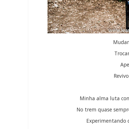
Mudam
Troca
Ape
Revivo
Minha alma luta co
No trem quase sempre
Experimentando d