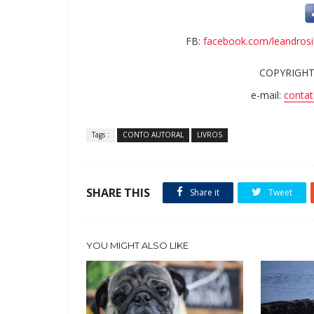
FB:
facebook.com/leandrosil
COPYRIGHT
e-mail:
contat
Tags :
CONTO AUTORAL
LIVROS
SHARE THIS
Share it
Tweet
YOU MIGHT ALSO LIKE