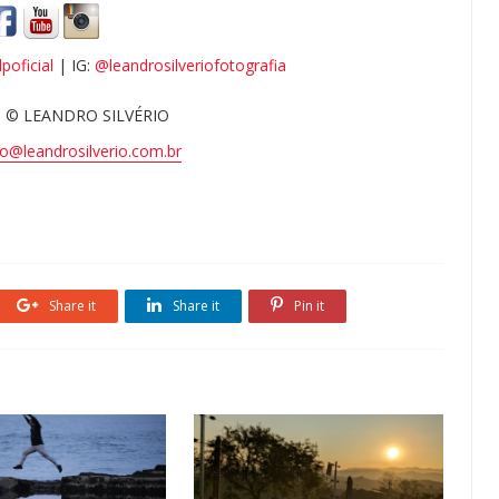
poficial
| IG:
@leandrosilveriofotografia
 © LEANDRO SILVÉRIO
o@leandrosilverio.com.br
Share it
Share it
Pin it