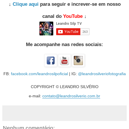
↓
Clique aqui
para seguir e increver-se em nosso
canal do
YouTube
↓
Me acompanhe nas redes sociais:
FB:
facebook.com/leandrosilpoficial
| IG:
@leandrosilveriofotografia
COPYRIGHT © LEANDRO SILVÉRIO
e-mail:
contato@leandrosilverio.com.br
Nenhum comentário: