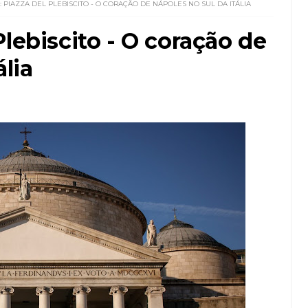
 PIAZZA DEL PLEBISCITO - O CORAÇÃO DE NÁPOLES NO SUL DA ITÁLIA
lebiscito - O coração de
ália