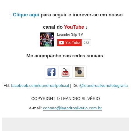
↓
Clique aqui
para seguir e increver-se em nosso
canal do
YouTube
↓
Me acompanhe nas redes sociais:
FB:
facebook.com/leandrosilpoficial
| IG:
@leandrosilveriofotografia
COPYRIGHT © LEANDRO SILVÉRIO
e-mail:
contato@leandrosilverio.com.br