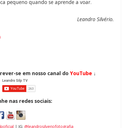
fica pequeno quando se aprende a voar.
Leandro Silvério.
)
crever-se em nosso canal do
YouTube
↓
e nas redes sociais:
poficial
| IG:
@leandrosilveriofotografia