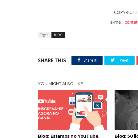
COPYRIGHT
e-mail:
contat
Tags :
BLOG
SHARE THIS
Share it
Tweet
YOU MIGHT ALSO LIKE
Blog: Estamos no YouTube,
Blog: 50 l