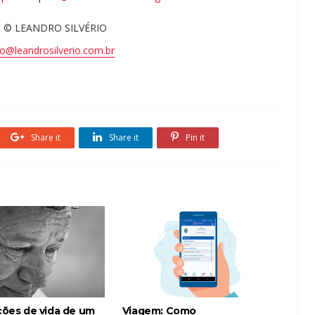
 © LEANDRO SILVÉRIO
o@leandrosilverio.com.br
Share it
Share it
Pin it
ições de vida de um
Viagem: Como